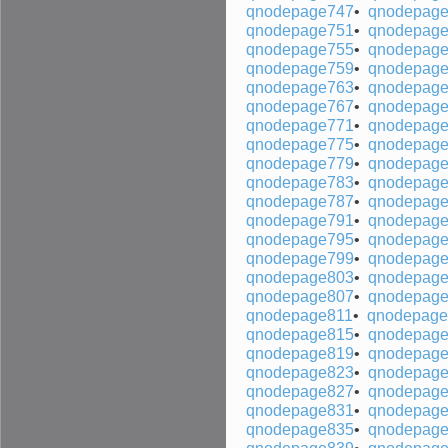
qnodepage747
•
qnodepag
qnodepage751
•
qnodepag
qnodepage755
•
qnodepag
qnodepage759
•
qnodepag
qnodepage763
•
qnodepag
qnodepage767
•
qnodepag
qnodepage771
•
qnodepag
qnodepage775
•
qnodepag
qnodepage779
•
qnodepag
qnodepage783
•
qnodepag
qnodepage787
•
qnodepag
qnodepage791
•
qnodepag
qnodepage795
•
qnodepag
qnodepage799
•
qnodepag
qnodepage803
•
qnodepag
qnodepage807
•
qnodepag
qnodepage811
•
qnodepage
qnodepage815
•
qnodepag
qnodepage819
•
qnodepag
qnodepage823
•
qnodepag
qnodepage827
•
qnodepag
qnodepage831
•
qnodepag
qnodepage835
•
qnodepag