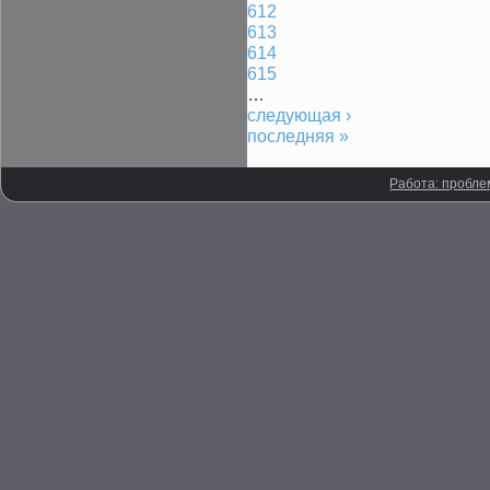
612
613
614
615
…
следующая ›
последняя »
Работа: пробле