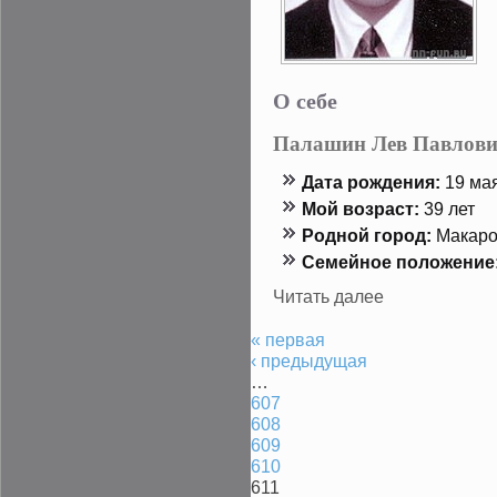
О себе
Палашин Лев Павлов
Дата рождения:
19 мая
Мой возраст:
39 лет
Роднοй гοрод:
Макар
Семейнοе положение
Читать далее
« первая
‹ предыдущая
…
607
608
609
610
611