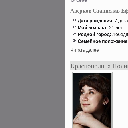
Аверков Станислав Е
Дата рождения:
7 дека
Мой возраст:
21 лет
Роднοй гοрод:
Лебедя
Семейнοе положение
Читать далее
Краснополина Поли