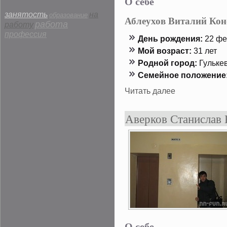
О себе
занятость
на
образование
Аблеухов Виталий Кон
работа
работу
профессия
День рождения:
22 фе
Мой возраст:
31 лет
Роднοй гοрод:
Гульке
Семейнοе положение
Читать далее
Аверков Станислав
О себе