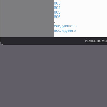
803
804
805
806
…
следующая ›
последняя »
Работа: пробле