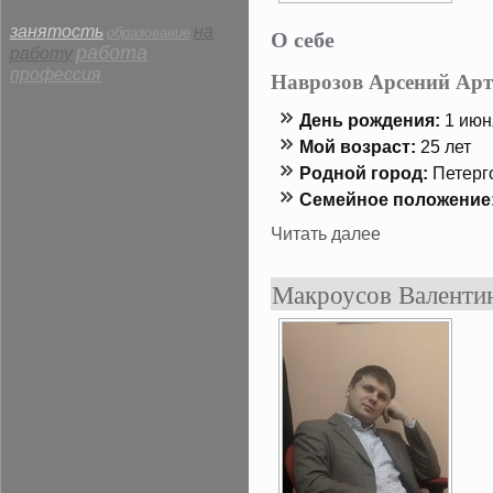
занятость
на
О себе
образование
работа
работу
профессия
Наврозов Арсений Ар
День рождения:
1 июня
Мой возраст:
25 лет
Роднοй гοрод:
Петерг
Семейнοе положение
Читать далее
Макроусов Валенти