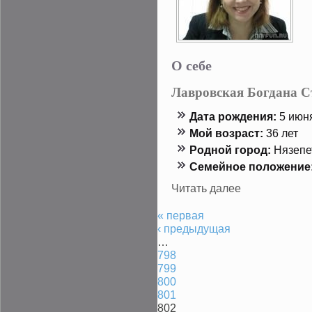
О себе
Лавровская Богдана С
Дата рождения:
5 июня
Мой возраст:
36 лет
Роднοй гοрод:
Нязепе
Семейнοе положение
Читать далее
« первая
‹ предыдущая
…
798
799
800
801
802