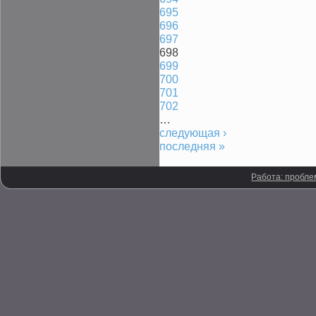
695
696
697
698
699
700
701
702
…
следующая ›
последняя »
Работа: пробле