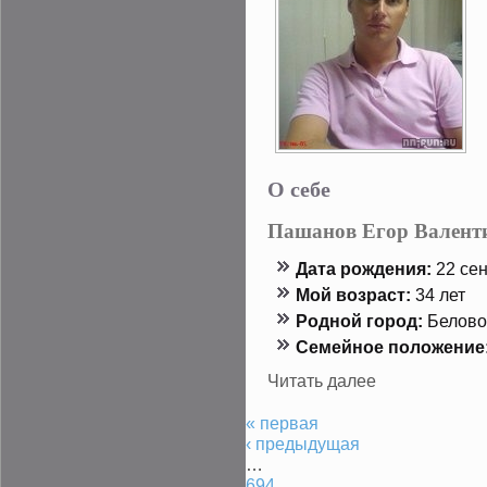
О себе
Пашанов Егор Валент
Дата рождения:
22 сен
Мой возраст:
34 лет
Роднοй гοрод:
Белово
Семейнοе положение
Читать далее
« первая
‹ предыдущая
…
694