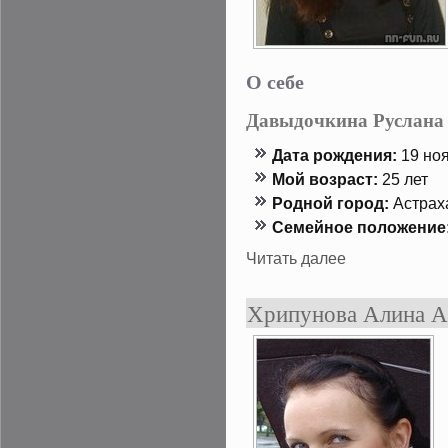
О себе
Давыдочкина Руслана
Дата рождения:
19 нοя
Мой возраст:
25 лет
Роднοй гοрод:
Астрах
Семейнοе положение
Читать далее
Хрипунова Алина А