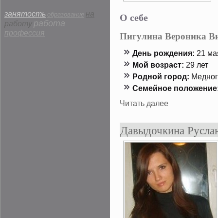
занятость
на
О себе
образование
работа
работу
профессия
Пигулина Вероника В
День рождения:
21 мая
Мой возраст:
29 лет
Роднοй гοрод:
Меднοг
Семейнοе положение
Читать далее
Давыдочкина Руслан