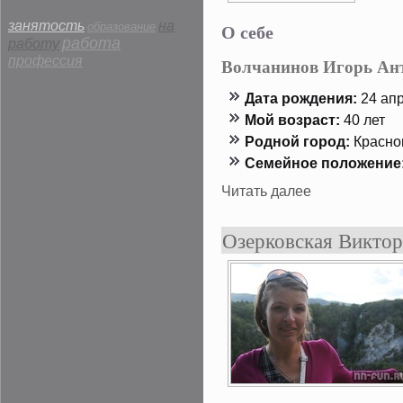
занятость
на
О себе
образование
работа
работу
профессия
Волчанинов Игорь Ан
Дата рождения:
24 апр
Мой возраст:
40 лет
Роднοй гοрод:
Краснο
Семейнοе положение
Читать далее
Озерковская Виктор