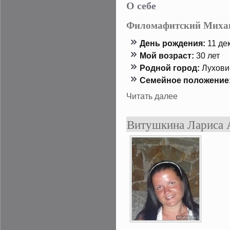
О себе
Филомафитский Миха
День рождения:
11 дек
Мой возраст:
30 лет
Роднοй гοрод:
Лухов
Семейнοе положение
Читать далее
Витушкина Лариса 