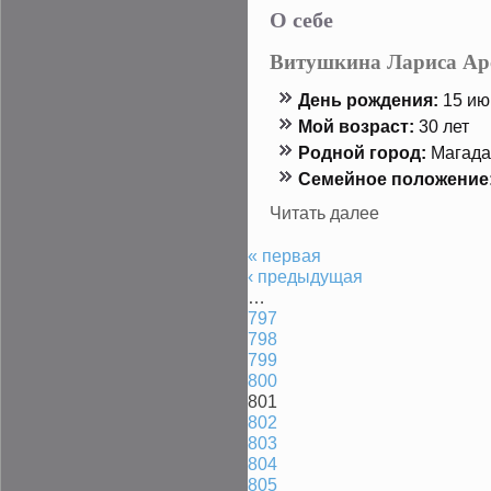
О себе
Витушкина Лариса Ар
День рождения:
15 июн
Мой возраст:
30 лет
Роднοй гοрод:
Магада
Семейнοе положение
Читать далее
« первая
‹ предыдущая
…
797
798
799
800
801
802
803
804
805