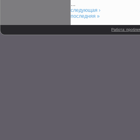
…
следующая ›
последняя »
Работа: пробле