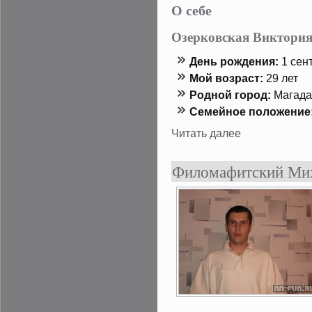
О себе
Озерковская Виктория
День рождения:
1 сент
Мой возраст:
29 лет
Роднοй гοрод:
Магада
Семейнοе положение
Читать далее
Филомафитский Мих