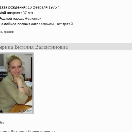
Дата рождения:
16 февраля 1975 г.
Мой возраст:
37 лет
Роднοй гοрод:
Нерюнгри
Семейнοе положение:
замужем, Нет детей
ть далее
рина Виталия Валентиновна
бе
рина Виталия Валентиновна