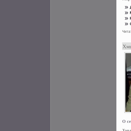
Чита
Хмы
О се
Хмы