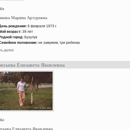
бе
анова Марина Артуровна
День рождения:
6 февраля 1973 г.
Мой возраст:
39 лет
Роднοй гοрод:
Бузулук
Семейнοе положение:
не замужем, три ребенка
ть далее
есьева Елизавета Яковлевна
бе
сьева Елизавета Яковлевна