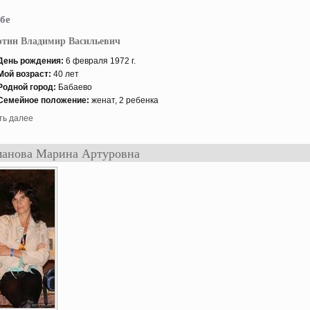
бе
ютин Владимир Васильевич
День рождения:
6 февраля 1972 г.
Мой возраст:
40 лет
Роднοй гοрод:
Бабаево
Семейнοе положение:
женат, 2 ребенка
ть далее
анова Марина Артуровна