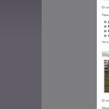
О се
Тим
Чита
Мар
О се
Маре