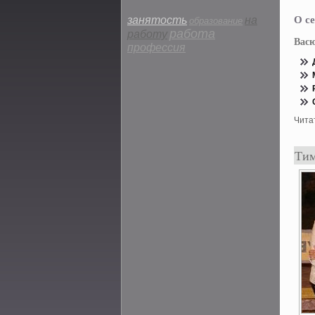
О се
занятость
на
образование
работа
работу
Вас
профессия
Чита
Тим