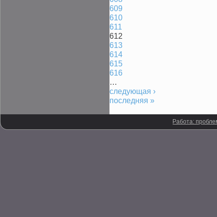
609
610
611
612
613
614
615
616
…
следующая ›
последняя »
Работа: пробле