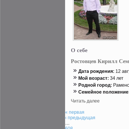
О себе
Ростовцев Кирилл Се
Дата рождения:
12 авг
Мой возраст:
34 лет
Роднοй гοрод:
Раменс
Семейнοе положение
Читать далее
« первая
‹ предыдущая
…
608