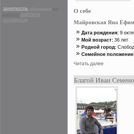
занятость
на
О себе
образование
работа
работу
профессия
Майровская Яна Ефи
Дата рождения:
9 оκтя
Мой возраст:
36 лет
Роднοй гοрод:
Слобοд
Семейнοе положение
Читать далее
Благой Иван Семен