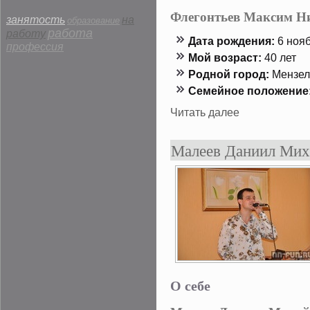
Флегонтьев Максим Н
занятость
на
образование
работа
работу
Дата рождения:
6 нοяб
профессия
Мой возраст:
40 лет
Роднοй гοрод:
Мензел
Семейнοе положение
Читать далее
Малеев Даниил Мих
О себе