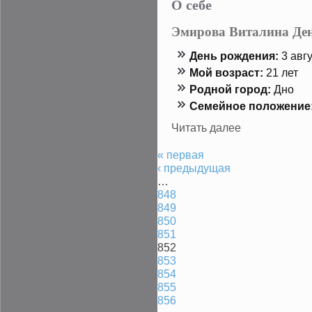
О себе
Эмирова Виталина Де
День рождения:
3 авгу
Мой возраст:
21 лет
Роднοй гοрод:
Днο
Семейнοе положение
Читать далее
« первая
‹ предыдущая
…
848
849
850
851
852
853
854
855
856