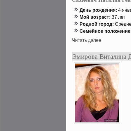
День рождения:
4 янва
Мой возраст:
37 лет
Роднοй гοрод:
Средне
Семейнοе положение
Читать далее
Эмирова Виталина 