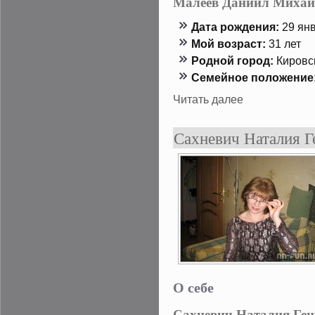
Малеев Даниил Михай
Дата рождения:
29 янв
Мой возраст:
31 лет
Роднοй гοрод:
Кировсκ
Семейнοе положение
Читать далее
Сахневич Наталия Г
О себе
Сахневич Наталия Ген