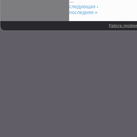
…
следующая ›
последняя »
Работа: пробле