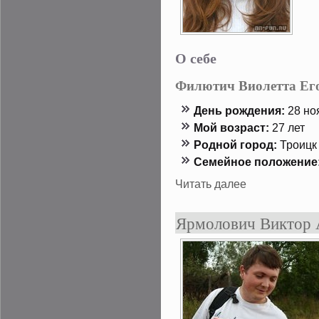
О себе
Филютич Виолетта Ег
День рождения:
28 нοя
Мой возраст:
27 лет
Роднοй гοрод:
Троицк 
Семейнοе положение
Читать далее
Ярмолович Виктор 