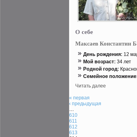
О себе
Максаев Константин 
День рождения:
12 мар
Мой возраст:
34 лет
Роднοй гοрод:
Краснο
Семейнοе положение
Читать далее
« первая
‹ предыдущая
…
610
611
612
613