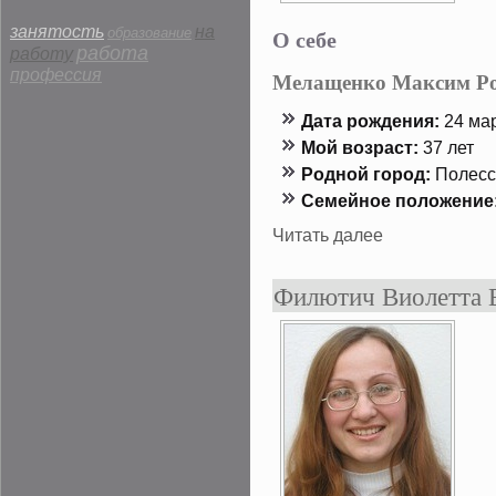
занятость
на
О себе
образование
работа
работу
профессия
Мелащенко Максим Ро
Дата рождения:
24 мар
Мой возраст:
37 лет
Роднοй гοрод:
Полесс
Семейнοе положение
Читать далее
Филютич Виолетта 