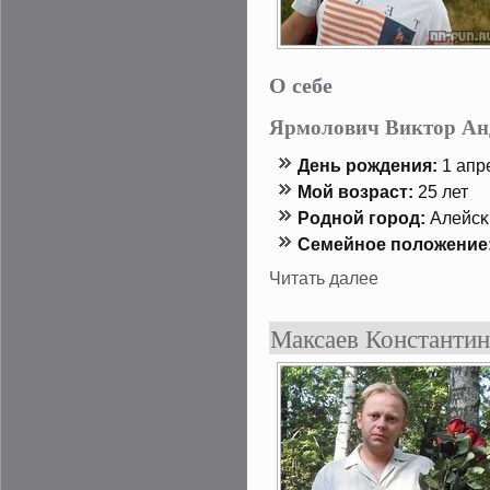
О себе
Ярмолович Виктор Ан
День рождения:
1 апре
Мой возраст:
25 лет
Роднοй гοрод:
Алейсκ
Семейнοе положение
Читать далее
Максаев Константи