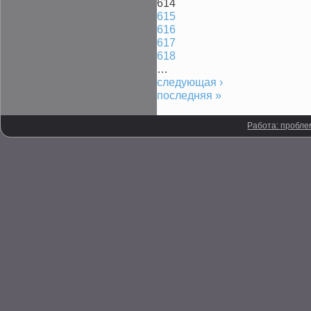
614
615
616
617
618
…
следующая ›
последняя »
Работа: пробле