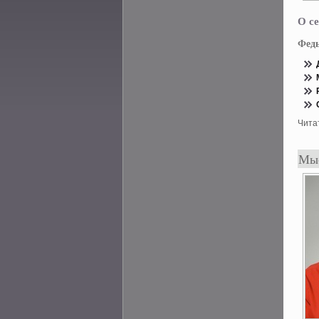
О се
Фед
Чита
Мыс