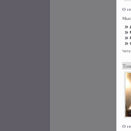
О се
Мыс
Чита
Том
О се