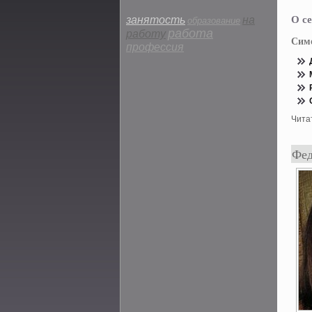
О се
занятость
на
образование
работа
работу
Сим
профессия
Чита
Фед