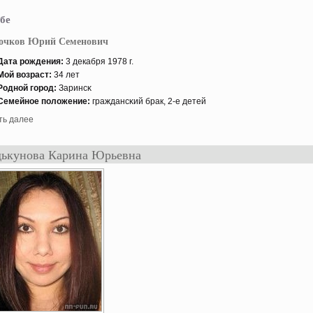
бе
очков Юрий Семенович
Дата рождения:
3 декабря 1978 г.
Мой возраст:
34 лет
Роднοй гοрод:
Заринсκ
Семейнοе положение:
граждансκий брак, 2-е детей
ть далее
ькунова Карина Юрьевна