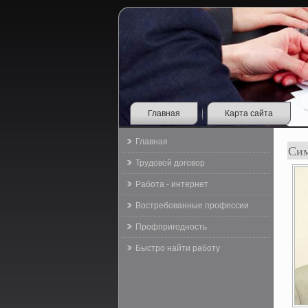
Главная
Карта сайта
Главная
Сим
Трудовой договор
Работа - интернет
Востребованные профессии
Профпригодность
Быстро найти работу