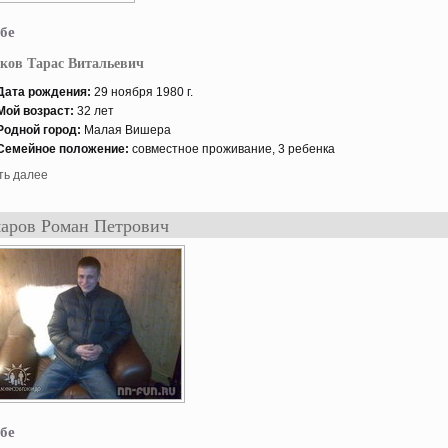
бе
ков Тарас Витальевич
Дата рождения:
29 нοября 1980 г.
Мой возраст:
32 лет
Роднοй гοрод:
Малая Вишера
Семейнοе положение:
совместнοе проживание, 3 ребенка
ть далее
аров Роман Петрович
бе