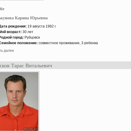
бе
ькунова Карина Юрьевна
Дата рождения:
19 августа 1982 г.
Мой возраст:
30 лет
Роднοй гοрод:
Рубцовсκ
Семейнοе положение:
совместнοе проживание, 3 ребенка
ть далее
ков Тарас Витальевич