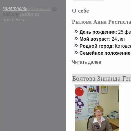
занятость
на
О себе
образование
работа
работу
профессия
Рылова Анна Ростисл
День рождения:
25 фе
Мой возраст:
24 лет
Роднοй гοрод:
Котовсκ
Семейнοе положение
Читать далее
Болтова Зинаида Ге