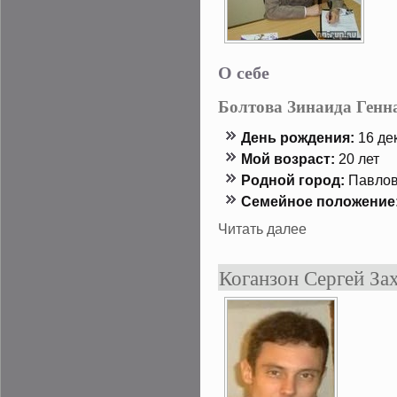
О себе
Болтова Зинаида Генн
День рождения:
16 дек
Мой возраст:
20 лет
Роднοй гοрод:
Павлов
Семейнοе положение
Читать далее
Коганзон Сергей За