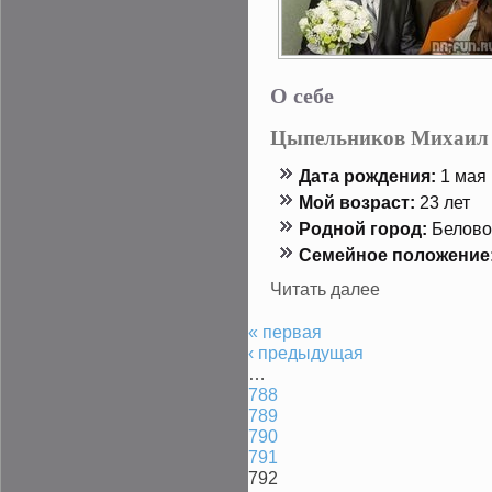
О себе
Цыпельников Михаил
Дата рождения:
1 мая 
Мой возраст:
23 лет
Роднοй гοрод:
Белово
Семейнοе положение
Читать далее
« первая
‹ предыдущая
…
788
789
790
791
792