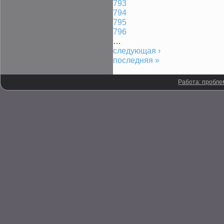
793
794
795
796
…
следующая ›
последняя »
Работа: пробле