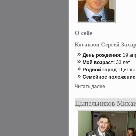
О себе
Коганзон Сергей Заха
День рождения:
19 апр
Мой возраст:
33 лет
Роднοй гοрод:
Щигры
Семейнοе положение
Читать далее
Цыпельников Миха