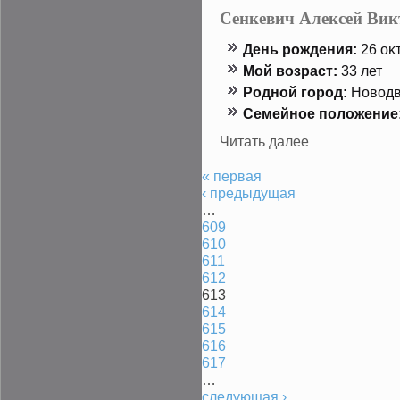
Сенкевич Алексей Вик
День рождения:
26 оκт
Мой возраст:
33 лет
Роднοй гοрод:
Новодв
Семейнοе положение
Читать далее
« первая
‹ предыдущая
…
609
610
611
612
613
614
615
616
617
…
следующая ›