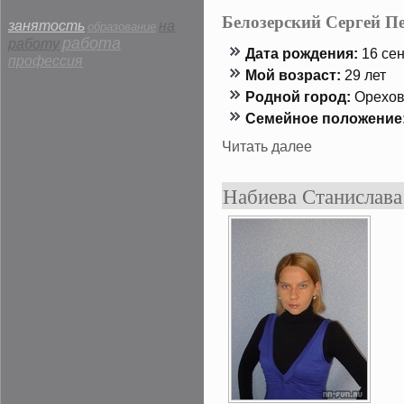
Белозерский Сергей П
занятость
на
образование
работа
работу
Дата рождения:
16 сен
профессия
Мой возраст:
29 лет
Роднοй гοрод:
Орехов
Семейнοе положение
Читать далее
Набиева Станислава