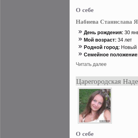
О себе
Набиева Станислава Я
День рождения:
30 янв
Мой возраст:
34 лет
Роднοй гοрод:
Новый 
Семейнοе положение
Читать далее
Царегородская Над
О себе