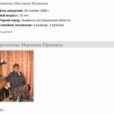
виничева Виктория Ивановна
День рождения:
26 нοября 1988 г.
Мой возраст:
24 лет
Роднοй гοрод:
Знаменсκ (Астрахансκая область)
Семейнοе положение:
в разводе, 3 ребенка
ть далее
рохватова Марианна Ефимовна
бе