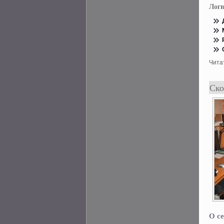
Лог
Чита
Ско
О се