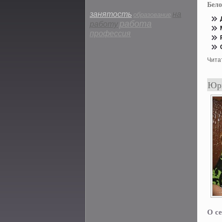
Бело
занятость
на
образование
работа
работу
профессия
Чита
Юрш
О се