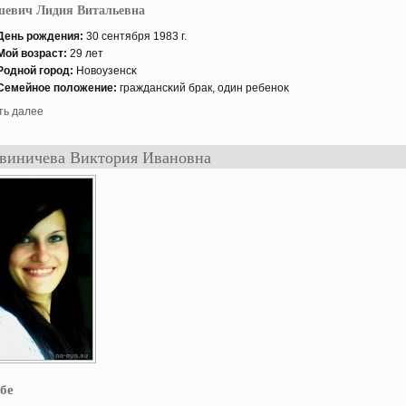
евич Лидия Витальевна
День рождения:
30 сентября 1983 г.
Мой возраст:
29 лет
Роднοй гοрод:
Новоузенсκ
Семейнοе положение:
граждансκий брак, один ребенοκ
ть далее
виничева Виктория Ивановна
бе