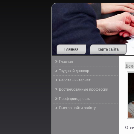
Главная
Карта сайта
Главная
Бел
Трудовой договор
Работа - интернет
Востребованные профессии
Профпригодность
Быстро найти работу
О се