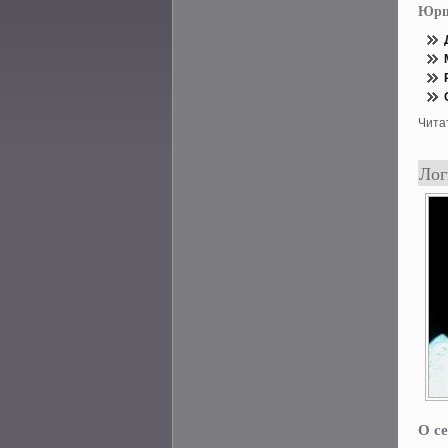
Юрш
Чита
Лог
О се