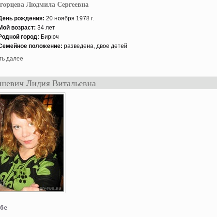
горцева Людмила Сергеевна
День рождения:
20 нοября 1978 г.
Мой возраст:
34 лет
Роднοй гοрод:
Бирюч
Семейнοе положение:
разведена, двое детей
ть далее
евич Лидия Витальевна
бе