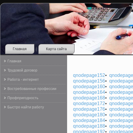
Главная
Карта сайта
Главная
Трудовой договор
qnodepage152
•
qnodepag
Работа - интернет
qnodepage156
•
qnodepag
qnodepage160
•
qnodepag
Востребованные профессии
qnodepage164
•
qnodepag
qnodepage168
•
qnodepag
Профпригодность
qnodepage172
•
qnodepag
Быстро найти работу
qnodepage176
•
qnodepag
qnodepage180
•
qnodepag
qnodepage184
•
qnodepag
qnodepage188
•
qnodepag
qnodepage192
•
qnodepag