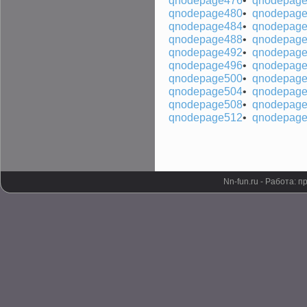
qnodepage476
•
qnodepag
qnodepage480
•
qnodepag
qnodepage484
•
qnodepag
qnodepage488
•
qnodepag
qnodepage492
•
qnodepag
qnodepage496
•
qnodepag
qnodepage500
•
qnodepag
qnodepage504
•
qnodepag
qnodepage508
•
qnodepag
qnodepage512
•
qnodepag
Nn-fun.ru - Работа: