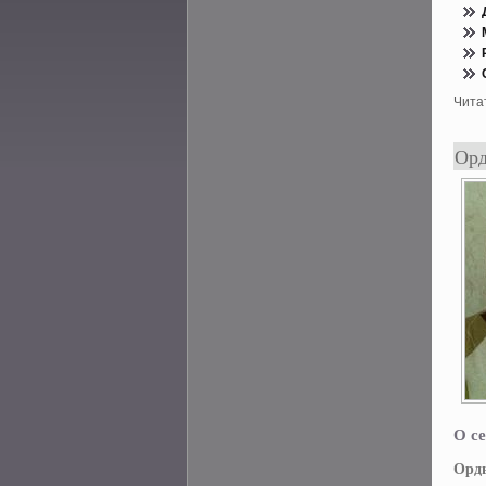
Чита
Орд
О се
Орд