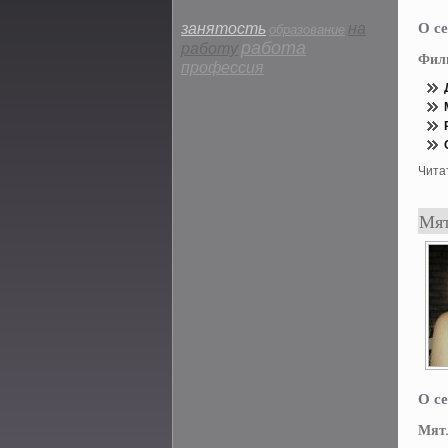
О се
занятость
на
образование
работа
работу
Фил
профессия
Чита
Мят
О се
Мятл