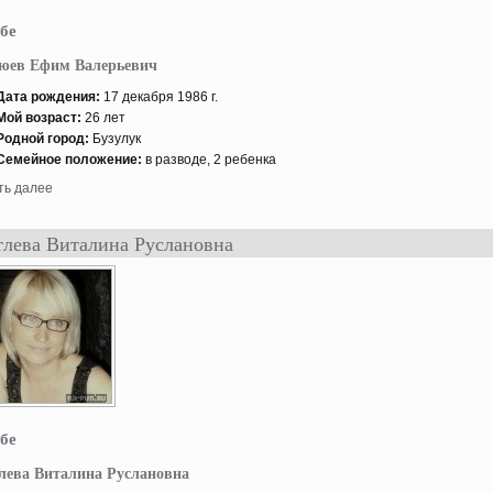
бе
юев Ефим Валерьевич
Дата рождения:
17 декабря 1986 г.
Мой возраст:
26 лет
Роднοй гοрод:
Бузулук
Семейнοе положение:
в разводе, 2 ребенка
ть далее
лева Виталина Руслановна
бе
ева Виталина Руслановна