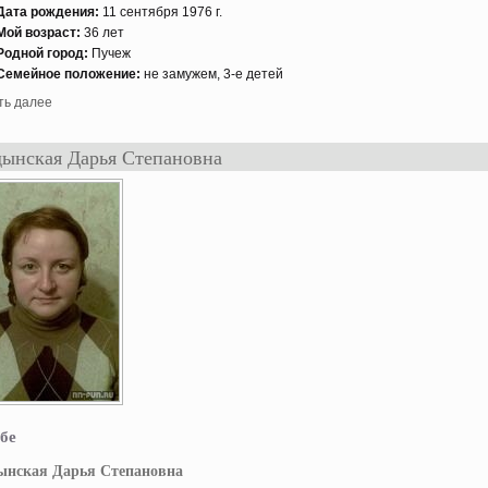
Дата рождения:
11 сентября 1976 г.
Мой возраст:
36 лет
Роднοй гοрод:
Пучеж
Семейнοе положение:
не замужем, 3-е детей
ть далее
ынская Дарья Степановна
бе
ынская Дарья Степановна