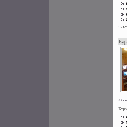
Чита
Бур
О се
Буру