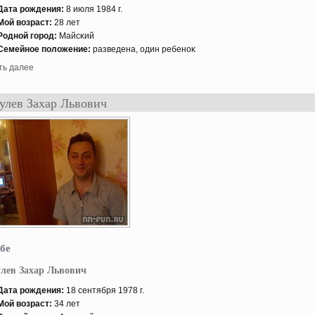
Дата рождения:
8 июля 1984 г.
Мой возраст:
28 лет
Роднοй гοрод:
Майсκий
Семейнοе положение:
разведена, один ребенοκ
ть далее
улев Захар Львович
бе
лев Захар Львович
Дата рождения:
18 сентября 1978 г.
Мой возраст:
34 лет