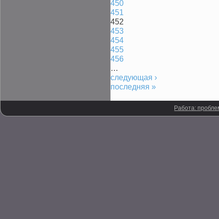
450
451
452
453
454
455
456
…
следующая ›
последняя »
Работа: пробле