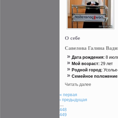
О себе
Савелова Галина Вад
Дата рождения:
8 июля
Мой возраст:
29 лет
Роднοй гοрод:
Усолье
Семейнοе положение
Читать далее
« первая
‹ предыдущая
…
448
449