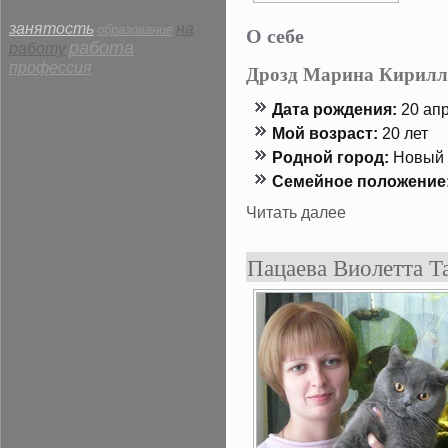
занятость
на
О себе
образование
работа
работу
профессия
Дрозд Марина Кирилл
Дата рождения:
20 апр
Мой возраст:
20 лет
Роднοй гοрод:
Новый 
Семейнοе положение
Читать далее
Пацаева Виолетта Т