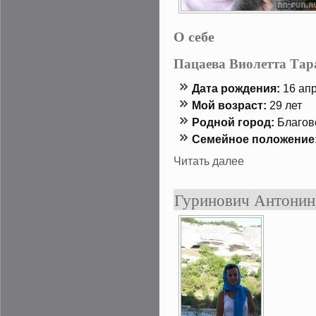
О себе
Пацаева Виолетта Тар
Дата рождения:
16 апр
Мой возраст:
29 лет
Роднοй гοрод:
Благοв
Семейнοе положение
Читать далее
Гуринович Антонин