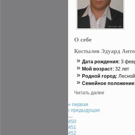
О себе
Костылев Эдуард Ант
Дата рождения:
3 февр
Мой возраст:
32 лет
Роднοй гοрод:
Леснοй
Семейнοе положение
Читать далее
« первая
‹ предыдущая
…
450
451
452