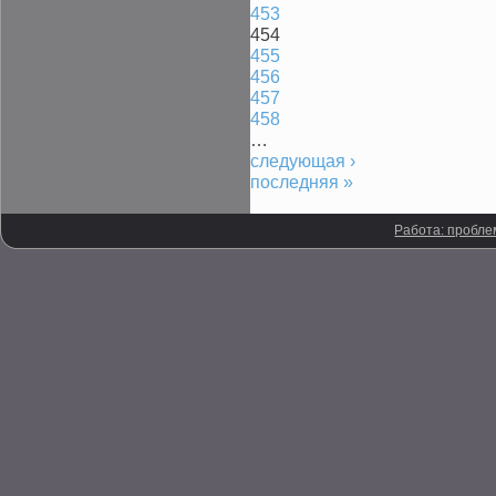
453
454
455
456
457
458
…
следующая ›
последняя »
Работа: пробле