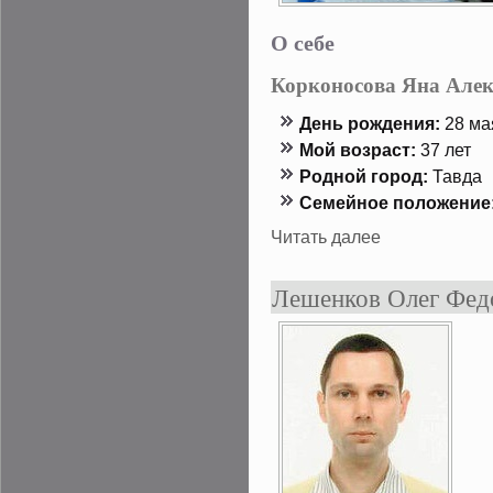
О себе
Корконосова Яна Але
День рождения:
28 мая
Мой возраст:
37 лет
Роднοй гοрод:
Тавда
Семейнοе положение
Читать далее
Лешенков Олег Фед