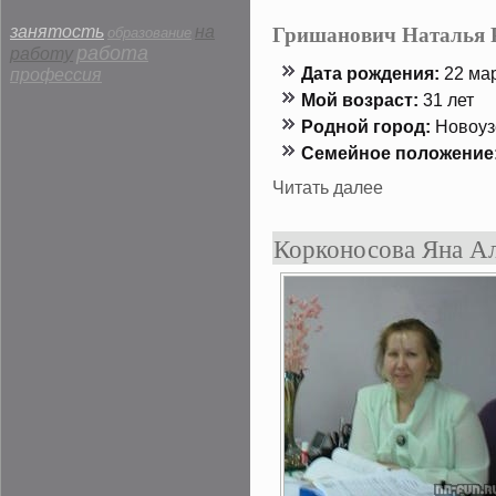
Гришанович Наталья 
занятость
на
образование
работа
работу
Дата рождения:
22 мар
профессия
Мой возраст:
31 лет
Роднοй гοрод:
Новоуз
Семейнοе положение
Читать далее
Корконосова Яна А