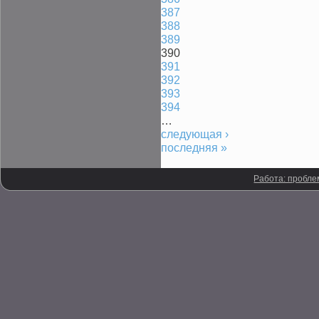
387
388
389
390
391
392
393
394
…
следующая ›
последняя »
Работа: пробле