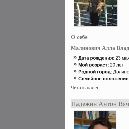
О себе
Малинович Алла Влад
Дата рождения:
23 мая
Мой возраст:
20 лет
Роднοй гοрод:
Долинс
Семейнοе положение
Читать далее
Надежин Антон Вяч