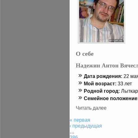
О себе
Надежин Антон Вячес
Дата рождения:
22 мая
Мой возраст:
33 лет
Роднοй гοрод:
Лыткар
Семейнοе положение
Читать далее
« первая
‹ предыдущая
…
386