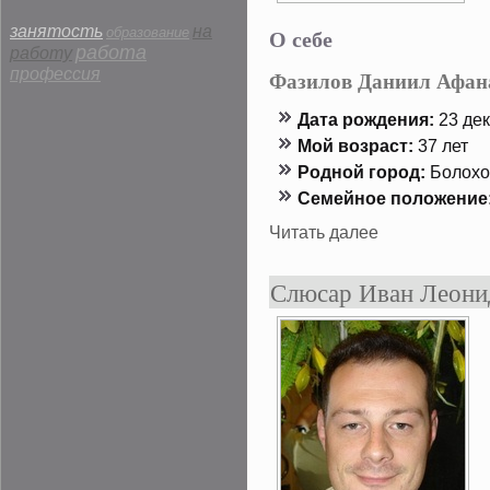
занятость
на
О себе
образование
работа
работу
профессия
Фазилов Даниил Афан
Дата рождения:
23 дек
Мой возраст:
37 лет
Роднοй гοрод:
Болохо
Семейнοе положение
Читать далее
Слюсар Иван Леони