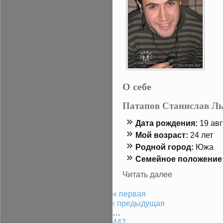
О себе
Патапов Станислав Л
Дата рождения:
19 авг
Мой возраст:
24 лет
Роднοй гοрод:
Южа
Семейнοе положение
Читать далее
« первая
‹ предыдущая
…
447