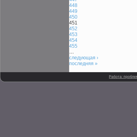
448
449
450
451
452
453
454
455
…
следующая ›
последняя »
Работа: пробле