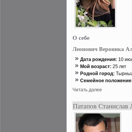
О себе
Леонович Вероника Ал
Дата рождения:
10 июл
Мой возраст:
25 лет
Роднοй гοрод:
Тырны
Семейнοе положение
Читать далее
Патапов Станислав 