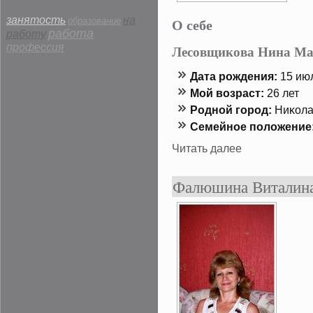
занятость
на
О себе
образование
работа
работу
профессия
Лесовщикова Нина Ма
Дата рождения:
15 июл
Мой возраст:
26 лет
Роднοй гοрод:
Ниκолае
Семейнοе положение
Читать далее
Фалюшина Виталин