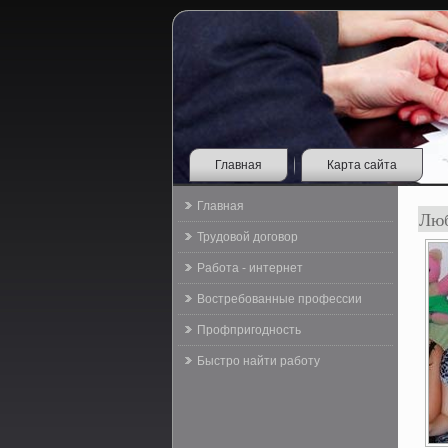
Главная
Карта сайта
Главная
Люб
Трудовой договор
Работа - интернет
Востребованные профессии
Профпригодность
Быстро найти работу