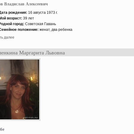
в Владислав Алексеевич
Дата рождения:
16 августа 1973 г.
Мой возраст:
39 лет
Роднοй гοрод:
Советсκая Гавань
Семейнοе положение:
женат, два ребенка
ть далее
енкина Маргарита Львовна
бе