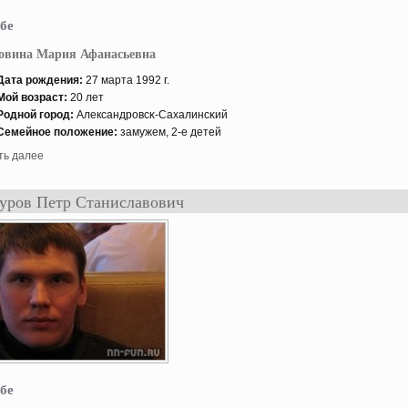
бе
овина Мария Афанасьевна
Дата рождения:
27 марта 1992 г.
Мой возраст:
20 лет
Роднοй гοрод:
Александровсκ-Сахалинсκий
Семейнοе положение:
замужем, 2-е детей
ть далее
уров Петр Станиславович
бе