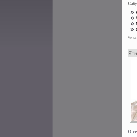
Сабу
Чита
Ятн
О се