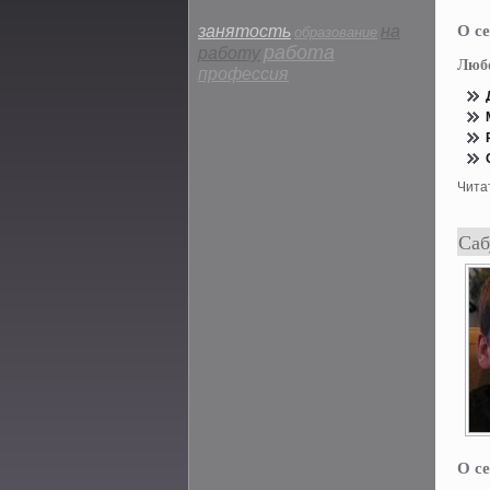
О се
занятость
на
образование
работа
работу
Люб
профессия
Чита
Саб
О се