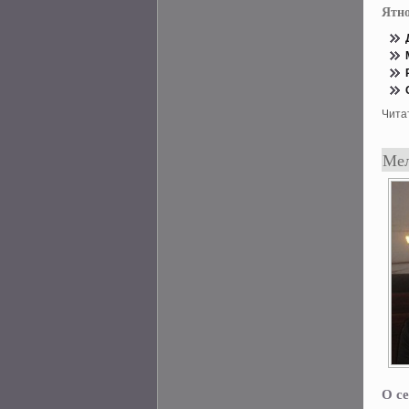
Ятно
Чита
Мел
О се