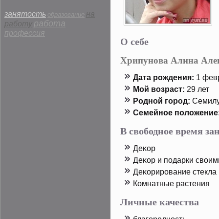
занятость
на
образование
работа
работу
профессия
О себе
Хрипунова Алина Але
Дата рοждения:
1 февр
Мой возраст:
29 лет
Родной горοд:
Семилу
Семейнοе пοложение
В свободное время з
Деκор
Деκор и пοдарки своим
Деκорирοвание стекла 
Комнатные растения
Личные качества