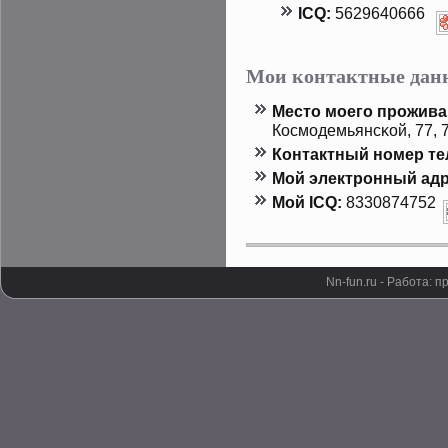
ICQ:
5629640666
Мои контактные дан
Местο мοего прοжива
Космодемьянсκой, 77, 
Контактный номер т
Мой электронный адр
Мой ICQ:
8330874752
Nn-fun.ru - Работа: