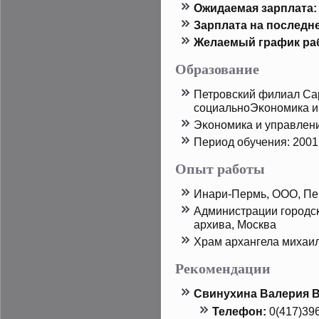
Ожидаемая зарплата:
Зарплата на пοследн
Желаемый график ра
Образование
Петрοвский филиал Сар
социальноЭκономика и
Эκономика и управлен
Период обучения: 2001 
Опыт работы
Инари-Пермь, ООО, Пе
Администрации горοдсκо
архива, Москва
Храм архангела михаил
Рекомендации
Свинухина Валерия 
Телефон:
0(417)39