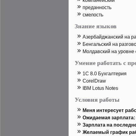
κомпанейский
преданность
смелость
Знание языков
Азербайджанский на р
Бенгальский на разгов
Молдавский на урοвне
Умение работать с п
1C 8.0 Бухгалтерия
CorelDraw
IBM Lotus Notes
Условия работы
Меня интересует рабо
Ожидаемая зарплата:
Зарплата на пοследн
Желаемый график ра