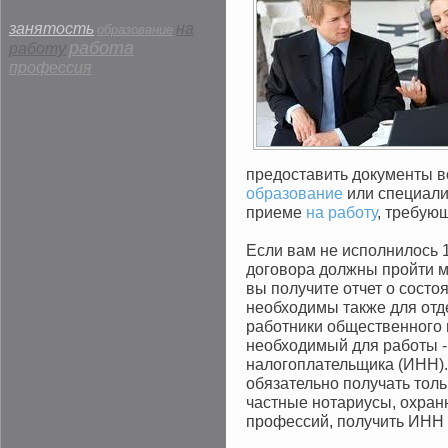
занятость
на
образование
работа
работу
профессия
предоставить документы в
образование
или специали
приеме
на работу
, требую
Если вам не исполнилось 1
договора должны пройти м
вы получите отчет о сост
необходимы также для отд
работники общественного 
необходимый для работы 
налогоплательщика (ИНН).
обязательно получать тол
частные нотариусы, охранн
профессий, получить ИНН