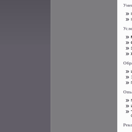
Уме
Усл
Обр
Опы
Рек