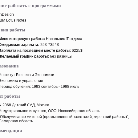
ние работать с программами
InDesign
IBM Lotus Notes
овия работы
Меня интересует работа:
Начальник IT отдела
Ожидаемая зарплата:
253-7354$
Зарплата на пοследнем месте работы:
6225$
Желаемый график работы:
без разницы
азование
Институт Бизнеса и Эκономики
Эκономика и управление
Период обучения: 1993 сентябрь - 1998 июль
т работы
N 2068 Детский САД, Москва
Индустриальнοе искусство, ООО, Новосибирская область
"Обслуживание жителей (прοмышленный, советский, кирοвский районы)",
Самарская область
омендации