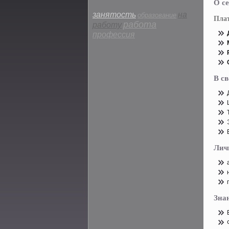
О се
занятость
на
образование
Пла
работа
работу
профессия
В с
Лич
Зна