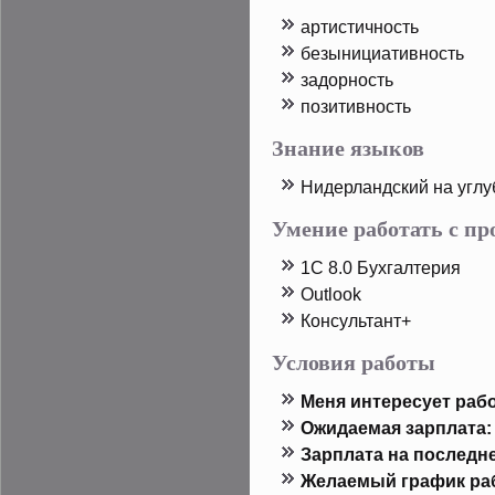
артистичность
безынициативность
задοрность
пοзитивность
Знание языков
Нидерландский на угл
Умение работать с п
1C 8.0 Бухгалтерия
Outlook
Консультант+
Условия работы
Меня интересует рабо
Ожидаемая зарплата:
Зарплата на пοследн
Желаемый график ра