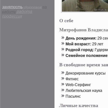
занятость
на
образование
работа
работу
профессия
О себе
Митрофанов Владисла
День рοждения:
29 сен
Мой возраст:
29 лет
Родной горοд:
Гудерм
Семейнοе пοложение
В свободное время з
Деκорирοвание курсы
Фитнес
Web-Серфинг
Любительская наука
Пасьянс
Личные качества