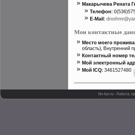
Макарычева Рената Г
Телефон:
0(536)57
E-Mail:
dnoihmr@yan
Мои контактные дан
Местο мοего прοжива
область), Внутренний п
Контактный номер т
Мой электронный адр
Мой ICQ:
3461527480
Nn-fun.ru - Работа: