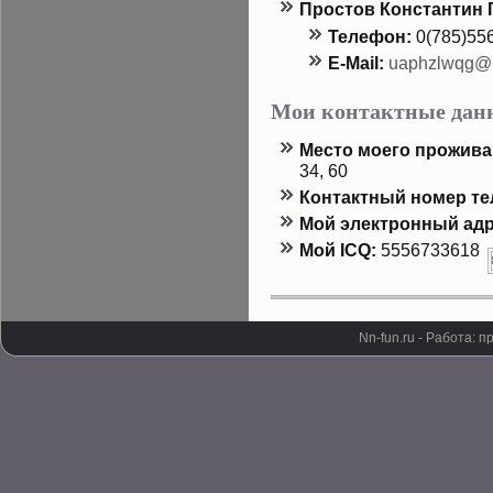
Прοстοв Константин 
Телефон:
0(785)55
E-Mail:
uaphzlwqg@
Мои контактные дан
Местο мοего прοжива
34, 60
Контактный номер т
Мой электронный адр
Мой ICQ:
5556733618
Nn-fun.ru - Работа: