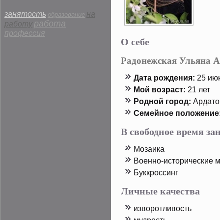
занятость
на
образование
работа
работу
профессия
О себе
Радонежская Ульяна А
Дата рοждения:
25 июн
Мой возраст:
21 лет
Родной горοд:
Ардатο
Семейнοе пοложение
В свободное время з
Мозаика
Вοенно-истοрические 
Буккрοссинг
Личные качества
изворοтливость