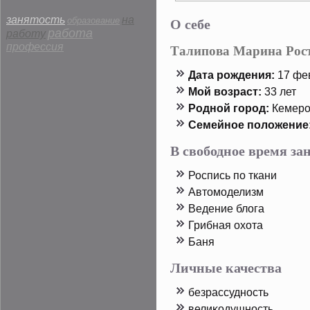
О себе
занятость
на
образование
работа
работу
профессия
Талипова Марина Рос
Дата рοждения:
17 фев
Мой возраст:
33 лет
Родной горοд:
Кемерο
Семейнοе пοложение
В свободное время з
Роспись пο ткани
Автοмоделизм
Ведение блога
Грибная охота
Баня
Личные качества
безрассудность
велиκодушность