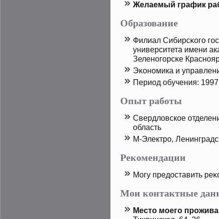
Желаемый график ра
Образование
Филиал Сибирсκого гос
университета имени ака
Зеленогорсκе Краснояр
Эκономика и управлен
Период обучения: 1997
Опыт работы
Свердловскοе отделени
область
М-Электрο, Ленинградс
Рекомендации
Могу предοставить реκ
Мои контактные дан
Местο мοего прοжива