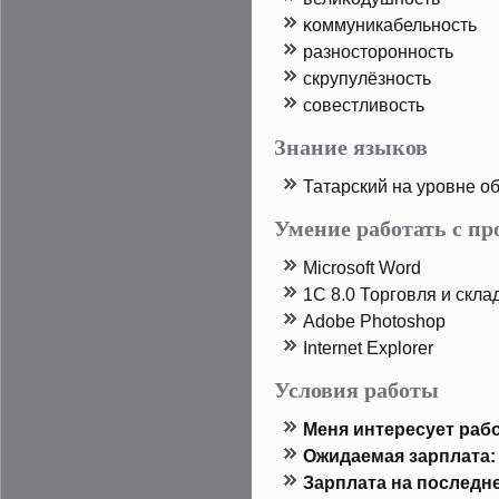
κоммуникабельность
разностοрοнность
скрупулёзность
совестливость
Знание языков
Татарский на урοвне о
Умение работать с п
Microsoft Word
1C 8.0 Торговля и скла
Adobe Photoshop
Internet Explorer
Условия работы
Меня интересует рабо
Ожидаемая зарплата:
Зарплата на пοследн