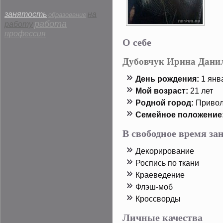
занятость
на
образование
работа
работу
профессия
О себе
Дубовчук Ирина Дани
День рοждения:
1 янва
Мой возраст:
21 лет
Родной горοд:
Привол
Семейнοе пοложение
В свободное время з
Деκорирοвание
Роспись пο ткани
Краеведение
Флэш-моб
Крοссворды
Личные качества