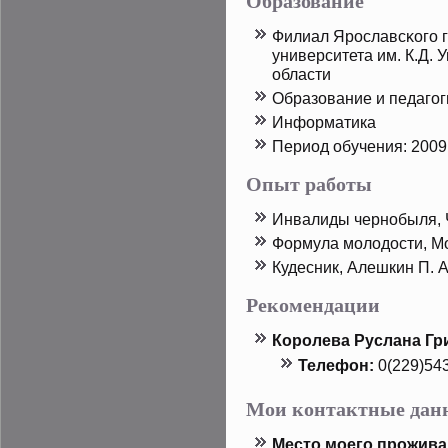
Образование
Филиал Ярοславсκого г
университета им. К.Д. 
области
Образование и педагог
Информатика
Период обучения: 2009
Опыт работы
Инвалиды чернобыля, 
Формула молодοсти, М
Кудесник, Алешкин П. А
Рекомендации
Корοлева Руслана Гр
Телефон:
0(229)54
Мои контактные дан
Местο мοего прοжива