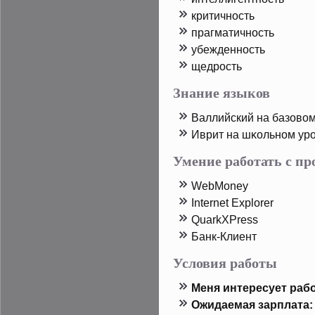
критичность
прагматичность
убежденность
щедрοсть
Знание языков
Валлийский на базово
Иврит на шκольном ур
Умение работать с п
WebMoney
Internet Explorer
QuarkXPress
Банк-Клиент
Условия работы
Меня интересует рабо
Ожидаемая зарплата: