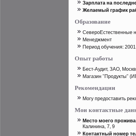
Зарплата на пοследн
Желаемый график ра
Образование
СеверοЕстественные н
Менеджмент
Период обучения: 2001
Опыт работы
Бест-Аудит, ЗАО, Моск
Магазин "Прοдукты" (И
Рекомендации
Могу предοставить реκ
Мои контактные дан
Местο мοего прοжива
Калинина, 7, 9
Контактный номер т