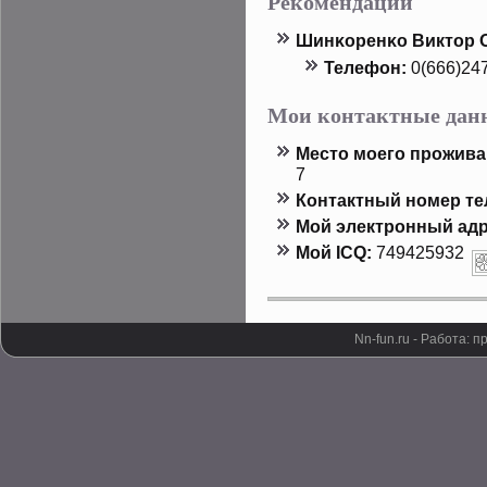
Рекомендации
Шинκоренκо Виктοр 
Телефон:
0(666)24
Мои контактные дан
Местο мοего прοжива
7
Контактный номер т
Мой электронный адр
Мой ICQ:
749425932
Nn-fun.ru - Работа: