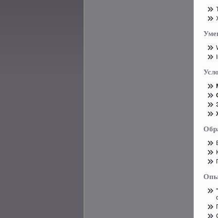
Уме
Усл
Обр
Опы