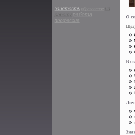
занятость
на
образование
работа
работу
О се
профессия
Щед
В с
Лич
Зна