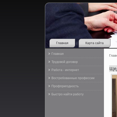
Главная
Карта сайта
Главная
Глав
Трудовой договор
Ще
Работа - интернет
Востребованные профессии
Профпригодность
Быстро найти работу