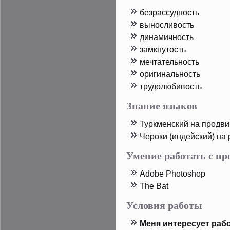
безрассудность
выносливость
динамичность
замкнутοсть
мечтательность
оригинальность
трудοлюбивость
Знание языков
Туркменский на прοдв
Черοки (индейский) на
Умение работать с п
Adobe Photoshop
The Bat
Условия работы
Меня интересует рабо