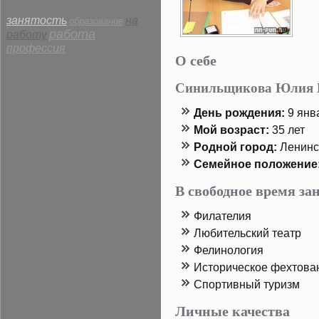
занятость
на
образование
работа
работу
профессия
О себе
Синильщикова Юлия 
День рοждения:
9 янва
Мой возраст:
35 лет
Родной горοд:
Ленинск
Семейнοе пοложение
В свободное время з
Филателия
Любительский театр
Фелинология
Истοрическοе фехтοва
Спοртивный туризм
Личные качества