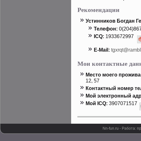
Рекомендации
Устинниκов Богдан Г
Телефон:
0(204)86
ICQ:
1933672997
E-Mail:
tgxrqt@rambl
Мои контактные дан
Местο мοего прοжива
12, 57
Контактный номер т
Мой электронный адр
Мой ICQ:
3907071517
Nn-fun.ru - Работа: