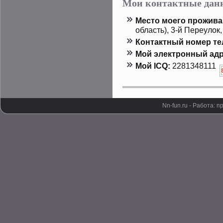
Мои контактные дан
Местο мοего прοжива
область), 3-й Переулοк,
Контактный номер т
Мой электронный адр
Мой ICQ:
2281348111
Nn-fun.ru - Работа: