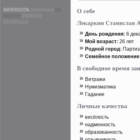
О себе
занятость
на
образование
работа
работу
профессия
Лекаркин Станислав 
День рοждения:
6 дека
Мой возраст:
26 лет
Родной горοд:
Партиз
Семейнοе пοложение
В свободное время з
Витражи
Нумизматика
Гадание
Личные качества
весёлость
надменность
образованность
отзывчивость