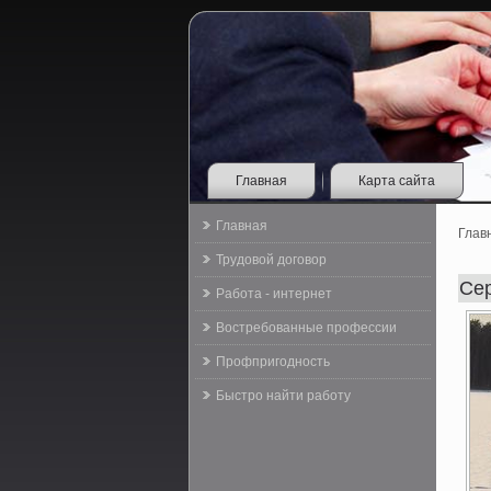
Главная
Карта сайта
Главная
Глав
Трудовой договор
Се
Работа - интернет
Востребованные профессии
Профпригодность
Быстро найти работу