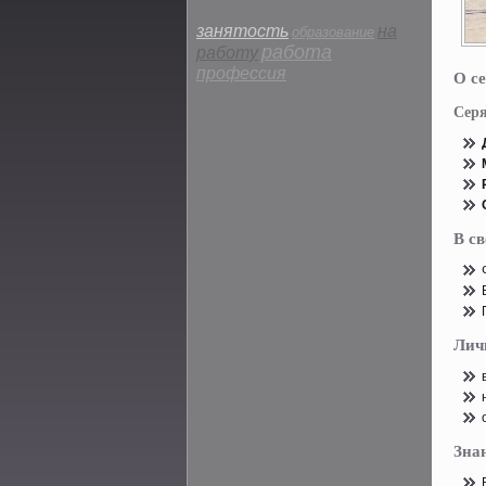
занятость
на
образование
работа
работу
профессия
О се
Серя
В с
Лич
Зна