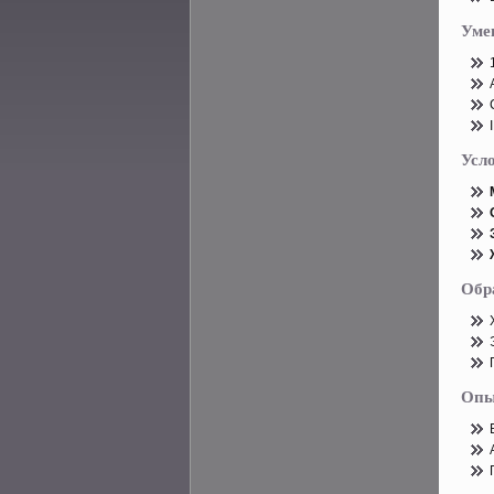
Уме
Усл
Обр
Опы