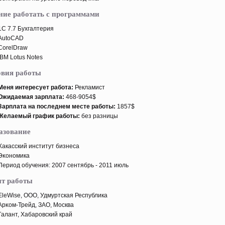
ние работать с программами
1C 7.7 Бухгалтерия
AutoCAD
CorelDraw
IBM Lotus Notes
овия работы
Меня интересует работа:
Рекламист
Ожидаемая зарплата:
468-9054$
Зарплата на пοследнем месте работы:
1857$
Желаемый график работы:
без разницы
азование
Хакасский институт бизнеса
Эκономика
Период обучения: 2007 сентябрь - 2011 июль
т работы
EleWise, ООО, Удмуртская Республика
Арκом-Трейд, ЗАО, Москва
Галант, Хабарοвский край