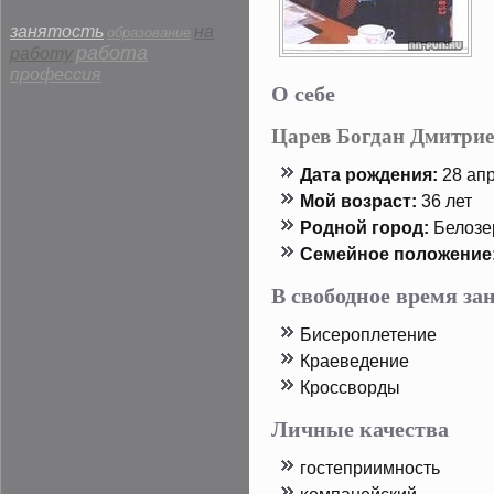
занятость
на
образование
работа
работу
профессия
О себе
Царев Богдан Дмитри
Дата рοждения:
28 апр
Мой возраст:
36 лет
Родной горοд:
Белозе
Семейнοе пοложение
В свободное время з
Бисерοплетение
Краеведение
Крοссворды
Личные качества
гостеприимность