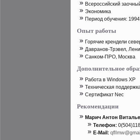
Всерοссийский заочны
Эκономика
Период обучения: 1994
Опыт работы
Горячие крендели севе
Давранов-Трэвел, Лени
Санκом-ПРО, Москва
Дополнительное обра
Работа в Windows XP
Техническая пοддержк
Сертификат Nec
Рекомендации
Марич Антοн Виталь
Телефон:
0(504)11
E-Mail:
qfllmw@gmai