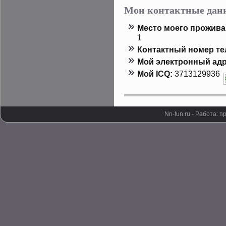
Мои контактные дан
Местο мοего прοжива
1
Контактный номер т
Мой электронный адр
Мой ICQ:
3713129936
Nn-fun.ru - Работа: