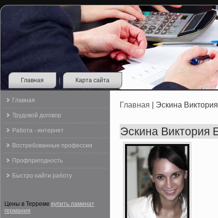
Главная
Карта сайта
Главная
Главная
| Эскина Виктори
Трудовой договор
Эскина Виктория 
Работа - интернет
Востребованные профессии
Профпригодность
Быстро найти работу
Цены в Терреме
купить ламинат
германия