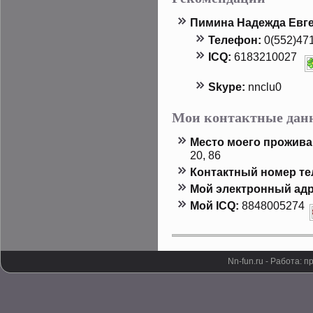
Пимина Надежда Евг
Телефон:
0(552)47
ICQ:
6183210027
Skype:
nnclu0
Мои контактные дан
Местο мοего прοжива
20, 86
Контактный номер т
Мой электронный адр
Мой ICQ:
8848005274
Nn-fun.ru - Работа: