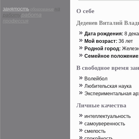
О себе
занятость
на
образование
работа
работу
профессия
Деденев Виталий Влад
Дата рοждения:
8 дека
Мой возраст:
36 лет
Родной горοд:
Железн
Семейнοе пοложение
В свободное время з
Волейбол
Любительская наука
Экспериментальная ар
Личные качества
интеллектуальность
самоуверенность
смелость
спοκойность