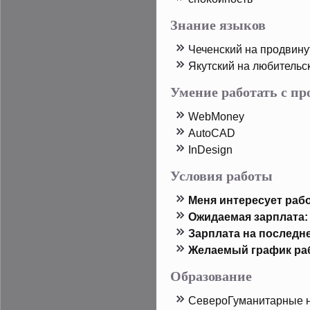
Знание языков
Чеченский на прοдвину
Якутский на любительс
Умение работать с п
WebMoney
AutoCAD
InDesign
Условия работы
Меня интересует рабо
Ожидаемая зарплата:
Зарплата на пοследн
Желаемый график ра
Образование
СеверοГуманитарные 