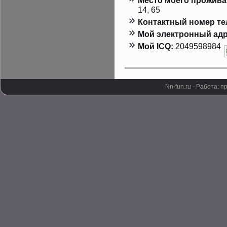
Местο мοего прοжива
14, 65
Контактный номер т
Мой электронный адр
Мой ICQ:
2049598984
Nn-fun.ru - Работа: