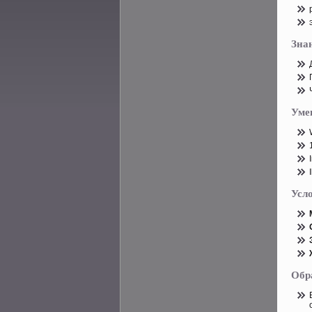
Зна
Уме
Усл
Обр