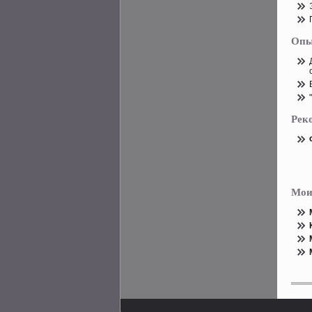
Опы
Рек
Мои