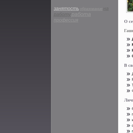
занятость
на
образование
работа
работу
профессия
О се
Гаш
В с
Лич