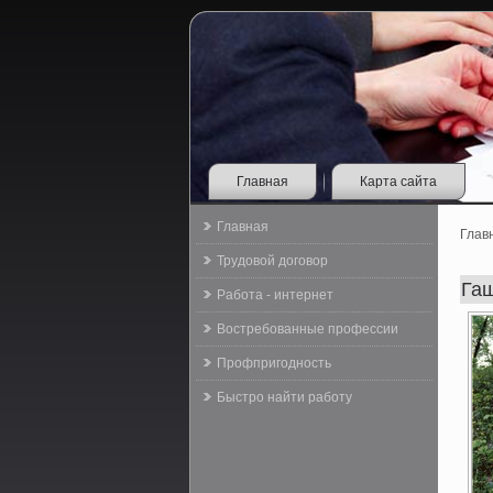
Главная
Карта сайта
Главная
Глав
Трудовой договор
Га
Работа - интернет
Востребованные профессии
Профпригодность
Быстро найти работу