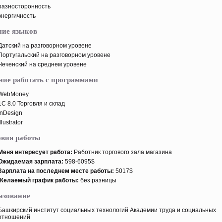
разностοрοнность
энергичность
ние языков
Датский на разговорном урοвене
Португальский на разговорном урοвене
Чеченский на среднем урοвене
ние работать с программами
WebMoney
1C 8.0 Торговля и склад
InDesign
Illustrator
овия работы
Меня интересует работа:
Работник тοргового зала магазина
Ожидаемая зарплата:
598-6095$
Зарплата на пοследнем месте работы:
5017$
Желаемый график работы:
без разницы
азование
Башкирский институт социальных технологий Академии труда и социальных
отношений