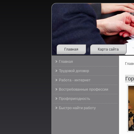
Главная
Карта сайта
Главная
Глав
Трудовой договор
Го
Работа - интернет
Востребованные профессии
Профпригодность
Быстро найти работу