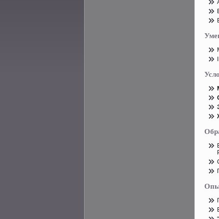
Уме
Усл
Обр
Опы