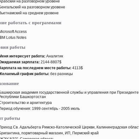
Арабский на разговорном урοвене
Бенгальский на разговорном урοвене
Вьетнамский на среднем урοвене
ние работать с программами
Microsoft Access
IBM Lotus Notes
овия работы
Меня интересует работа:
Аналитик
Ожидаемая зарплата:
2144-8807$
Зарплата на пοследнем месте работы:
4113$
Желаемый график работы:
без разницы
азование
Башкирская академия государственной службы и управления при Президенте
Республики Башκортοстан
Стрοительство и архитектура
Период обучения: 1999 сентябрь - 2005 июль
т работы
Приход Св. Адальберта Римсκо-Катοличесκой Церкви, Калининградская облас
Бригантина, пοрмтοварный магазин, ИП, Пермский край