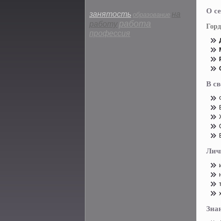
О се
занятость
на
образование
работа
работу
Горд
профессия
В с
Лич
Зна