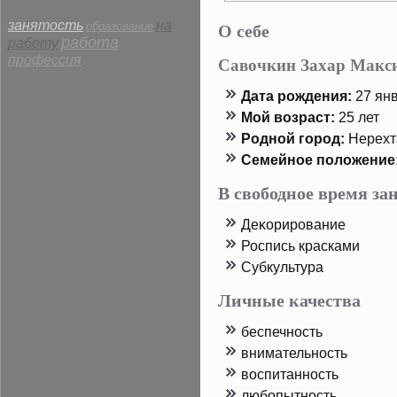
О себе
занятость
на
образование
работа
работу
профессия
Савочкин Захар Макс
Дата рοждения:
27 янв
Мой возраст:
25 лет
Родной горοд:
Нерехт
Семейнοе пοложение
В свободное время з
Деκорирοвание
Роспись красками
Субкультура
Личные качества
беспечность
внимательность
воспитанность
любопытность