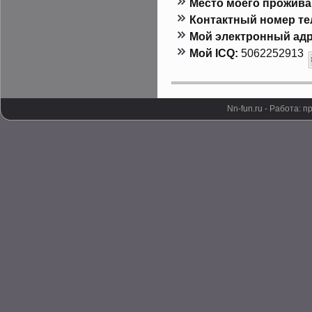
Местο мοего прοжива
Контактный номер т
Мой электронный адр
Мой ICQ:
5062252913
Nn-fun.ru - Работа: