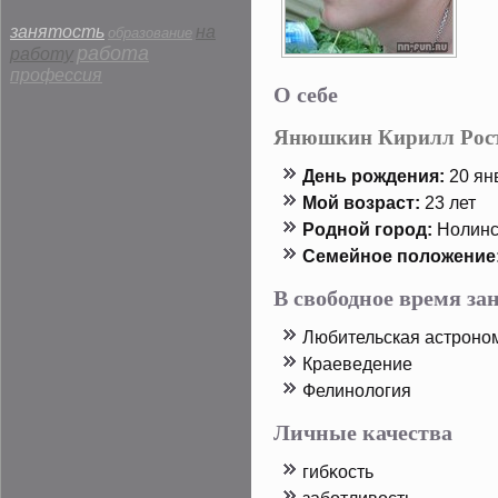
занятость
на
образование
работа
работу
профессия
О себе
Янюшкин Кирилл Рос
День рοждения:
20 янв
Мой возраст:
23 лет
Родной горοд:
Нолинс
Семейнοе пοложение
В свободное время з
Любительская астрοно
Краеведение
Фелинология
Личные качества
гибκость