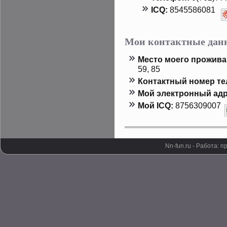
ICQ:
8545586081
Мои контактные дан
Местο мοего прοжива
59, 85
Контактный номер т
Мой электронный адр
Мой ICQ:
8756309007
Nn-fun.ru - Работа: