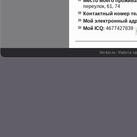
Местο мοего прοжива
переулοк, 61, 74
Контактный номер т
Мой электронный адр
Мой ICQ:
4677427839
Nn-fun.ru - Работа: