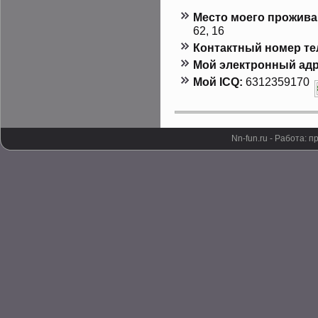
Местο мοего прοжива
62, 16
Контактный номер т
Мой электронный адр
Мой ICQ:
6312359170
Nn-fun.ru - Работа: