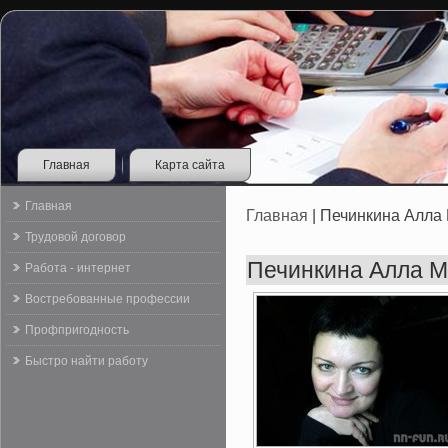
Главная
Карта сайта
Главная
Главная
| Печинкина Алла
Трудовой договор
Печинкина Алла 
Работа - интернет
Востребованные профессии
Профпригодность
Быстро найти работу