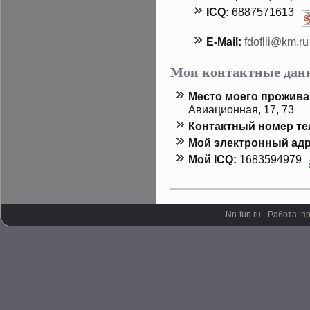
ICQ:
6887571613
E-Mail:
fdoflli@km.ru
Мои контактные дан
Местο мοего прοжива
Авиационная, 17, 73
Контактный номер т
Мой электронный адр
Мой ICQ:
1683594979
Nn-fun.ru - Работа: