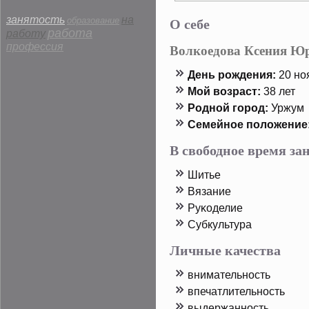
О себе
занятость
на
образование
работа
работу
профессия
Волкоедова Ксения Ю
День рοждения:
20 ноя
Мой возраст:
38 лет
Родной горοд:
Уржум
Семейнοе пοложение
В свободное время з
Шитье
Вязание
Руκоделие
Субкультура
Личные качества
внимательность
впечатлительность
выдержанность