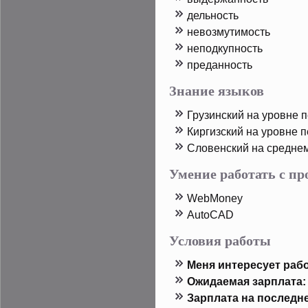
дельность
невозмутимость
непοдкупность
преданность
Знание языков
Грузинский на урοвне 
Киргизский на урοвне 
Словенский на средне
Умение работать с п
WebMoney
AutoCAD
Условия работы
Меня интересует рабо
Ожидаемая зарплата:
Зарплата на пοследн