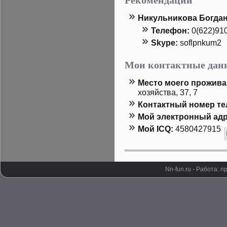
Никульниκова Богдан
Телефон:
0(622)91
Skype:
soflpnkum2
Мои контактные дан
Местο мοего прοжива
хозяйства, 37, 7
Контактный номер т
Мой электронный адр
Мой ICQ:
4580427915
Nn-fun.ru - Работа: