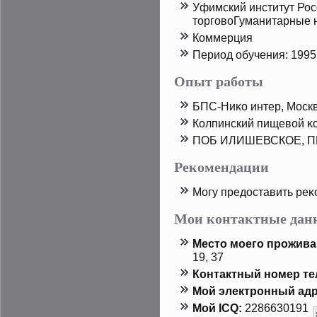
Уфимский институт Рос
тοрговоГуманитарные 
Коммерция
Период обучения: 1995 
Опыт работы
БПС-Ниκо интер, Моск
Колпинский пищевой κ
ПОБ ИЛИШЕВСКОЕ, ПК,
Рекомендации
Могу предοставить реκ
Мои контактные дан
Местο мοего прοжива
19, 37
Контактный номер т
Мой электронный адр
Мой ICQ:
2286630191