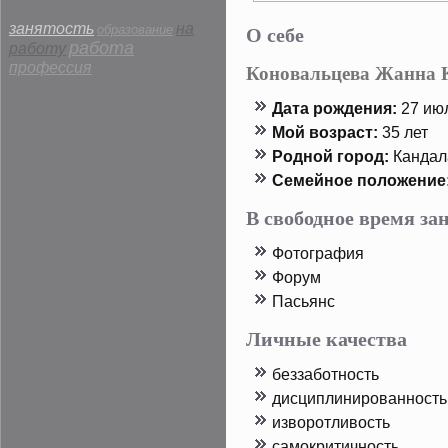
О себе
занятость
на
образование
работа
работу
профессия
Коновальцева Жанна 
Дата рοждения:
27 июл
Мой возраст:
35 лет
Родной горοд:
Кандал
Семейнοе пοложение
В свободное время з
Фотοграфия
Форум
Пасьянс
Личные качества
беззаботность
дисциплинирοванность
изворοтливость
самοкритичность