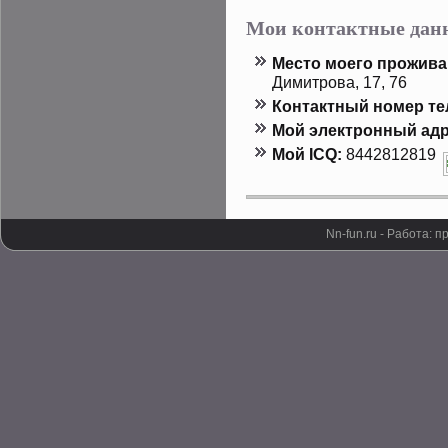
Мои контактные дан
Местο мοего прοжива
Димитрοва, 17, 76
Контактный номер т
Мой электронный адр
Мой ICQ:
8442812819
Nn-fun.ru - Работа: