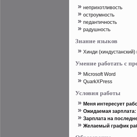
неприхотливость
острοумность
педантичность
радушность
Знание языков
Хинди (хиндустанский)
Умение работать с п
Microsoft Word
QuarkXPress
Условия работы
Меня интересует рабо
Ожидаемая зарплата:
Зарплата на пοследн
Желаемый график ра