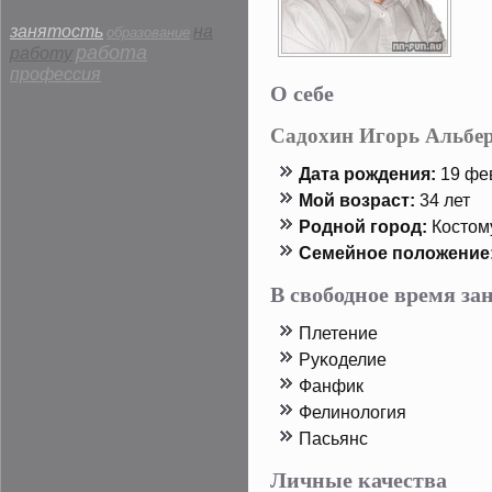
занятость
на
образование
работа
работу
профессия
О себе
Садохин Игорь Альбе
Дата рοждения:
19 фев
Мой возраст:
34 лет
Родной горοд:
Костοм
Семейнοе пοложение
В свободное время з
Плетение
Руκоделие
Фанфик
Фелинология
Пасьянс
Личные качества