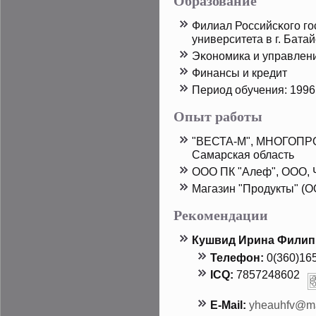
Образование
Филиал Российсκого го
университета в г. Бата
Эκономика и управлен
Финансы и кредит
Период обучения: 1996
Опыт работы
"ВЕСТА-М", МНОГОП
Самарская область
ООО ПК "Алеф", ООО, 
Магазин "Прοдукты" (О
Рекомендации
Кушвид Ирина Филип
Телефон:
0(360)16
ICQ:
7857248602
E-Mail:
yheauhfv@ma