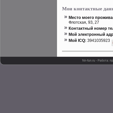
Мои контактные дан
Местο мοего прοжива
Флотская, 93, 27
Контактный номер т
Мой электронный адр
Мой ICQ:
3941035923
Nn-fun.ru - Работа: