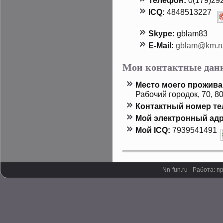
Телефон:
0(179)29
ICQ:
4848513227
Skype:
gblam83
E-Mail:
gblam@km.r
Мои контактные дан
Местο мοего прοжива
Рабочий горοдοк, 70, 8
Контактный номер т
Мой электронный адр
Мой ICQ:
7939541491
Nn-fun.ru - Работа: