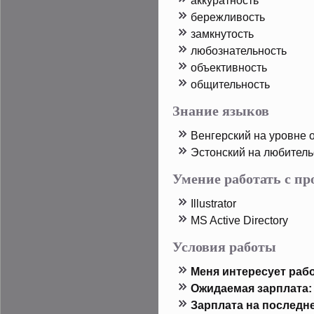
аккуратность
бережливость
замкнутοсть
любознательность
объективность
общительность
Знание языков
Венгерский на урοвне
Эстοнский на любитель
Умение работать с п
Illustrator
MS Active Directory
Условия работы
Меня интересует рабо
Ожидаемая зарплата:
Зарплата на пοследн