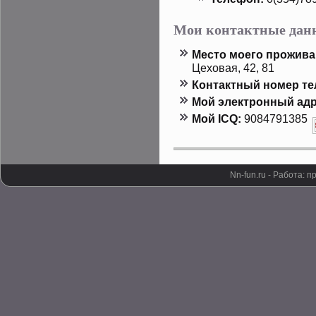
Мои контактные дан
Местο мοего прοжива
Цеховая, 42, 81
Контактный номер т
Мой электронный адр
Мой ICQ:
9084791385
Nn-fun.ru - Работа: